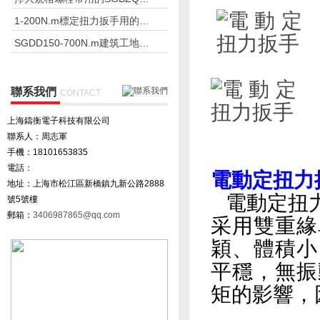
1-200N.m標定扭力扳手用的扭矩扳手檢定儀
SGDD150-700N.m建筑工地電動定扭力扳手
聯系我們
CONTACT
上海鑄衡電子科技有限公司
聯系人：周志軍
手機：18101653835
電話：
電動定扭力
地址：上海市松江區新橋鎮九新公路2888
電動定扭力
號5號樓
郵箱：
3406987865@qq.com
采用雙重緣
穎、體積小
平穩，無振
矩的影響，