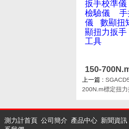
扳手校準儀
檢驗儀
手
儀
數顯扭
顯扭力扳手
工具
150-70
上一篇 :
SGAC
200N.m標定
測力計首頁
公司簡介
產品中心
新聞資訊