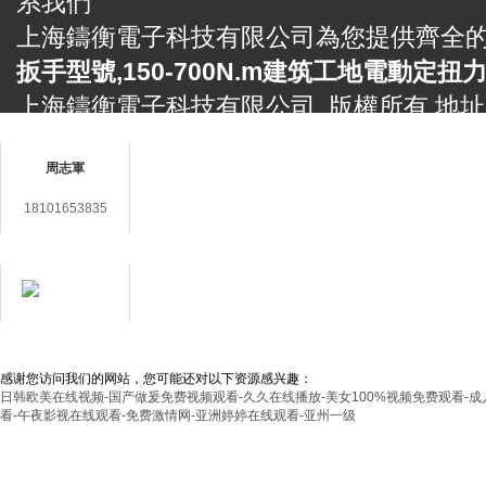
系我們
上海鑄衡電子科技有限公司為您提供齊全
扳手型號,150-700N.m建筑工地電動定扭
上海鑄衡電子科技有限公司 版權所有 地
聯系人
2888號5號樓
網站地圖
周志軍
備件銷售電話 Tel： 傳真 Fax：86-021-60
E-mail：
3406987865@qq.com
18101653835
滬ICP備14030360號-48
返回首頁
管理登
在線客服
用心服務成就你我
感谢您访问我们的网站，您可能还对以下资源感兴趣：
日韩欧美在线视频-国产做爰免费视频观看-久久在线播放-美女100%视频免费观看-成
看-午夜影视在线观看-免费激情网-亚洲婷婷在线观看-亚州一级