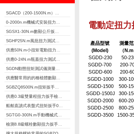
SGACD（200-1500N.m）常用于鋼結構檢測的表盤扭力扳手 非標工具
0-2000n.m機械式安裝扭力扳手,安裝高強螺栓扳手
電動定扭力
SGSX1-30N.m數顯公斤扳手 數字公斤力檢測扳手
SGHP25N.m風批扭力測試儀測風批及槍的扭力
產品型號
測量范
供應50N.m小扭矩電動扭力扳手栓焊螺栓
(Model)
（N.m
SGDD-230
50-23
供應0-24N.m瓶蓋扭力測試儀礦泉水廠
SGDD-700
200-7
SGDN動態扭矩測試儀測量摩擦扭矩儀器
SGDD-600
200-6
供應醫常用的的種植體數顯扭力測試儀
SGDD-1000
300-10
SGDD-1500
500-15
SGBZQ8500N.m扭矩扳手倍增器 放大扳手扭矩
SGDD-1500J
300-15
供應0.3級雙量程扭力扳手檢定儀500N.m
SGDD-2000
600-20
船舶直讀式表盤式扭矩扳手0-50N.m
SGDD-2500
800-25
SGTG0-300N.m手動機械式預置扭矩扳手修車
SGDD-3500
1500-3
檢測8.8級螺栓數顯扭力扳手2.8-1800N.m
擰大規格螺栓常用的SGBZQ扭矩扳手倍增器