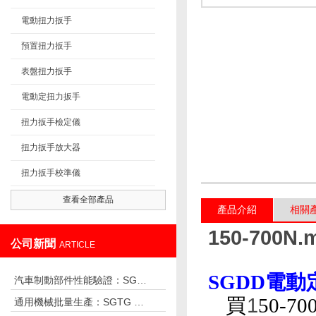
電動扭力扳手
預置扭力扳手
表盤扭力扳手
電動定扭力扳手
扭力扳手檢定儀
扭力扳手放大器
扭力扳手校準儀
查看全部產品
產品介紹
相關
150-70
公司新聞
ARTICLE
SGDD電
汽車制動部件性能驗證：SGDN 動態扭力測試儀精準檢測，守護行車安全
1
買
50-
通用機械批量生產：SGTG 預置扭力扳手高效控扭，保障設備一致性