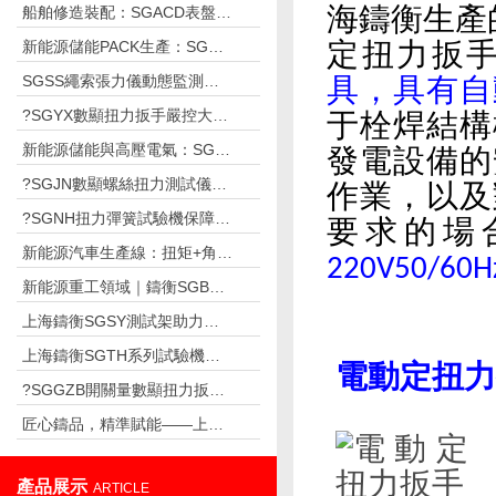
海鑄衡生產
船舶修造裝配：SGACD表盤扭力扳手適配高濕鹽霧環境，保障船舶航行安全
新能源儲能PACK生產：SGSX 數顯扭力扳手標準化控扭，保障儲能電池運行安全
定扭力扳
SGSS繩索張力儀動態監測索力，保障乘客出行安全
具，具有自
?SGYX數顯扭力扳手嚴控大扭矩緊固，守護風電設備長期安全運行
于栓焊結構
新能源儲能與高壓電氣：SGFF法蘭數顯推拉力計守護儲能系統安全運行
發電設備的
?SGJN數顯螺絲扭力測試儀筑牢擰緊質量防線，助力車企裝配
作業，以及
?SGNH扭力彈簧試驗機保障高壓開關扭簧穩定可靠
要求的場
新能源汽車生產線：扭矩+角度雙控，筑牢裝配安全底線
220V50/60
新能源重工領域｜鑄衡SGBF系列測力計，賦能風電設備高強度部件檢測
上海鑄衡SGSY測試架助力電子企業攻克連接器插拔力測試難題
上海鑄衡SGTH系列試驗機成彈簧制造企業標配——數智化檢測行業質量革新
電動定扭力扳
?SGGZB開關量數顯扭力扳手助力蘇州汽車零部件廠自動化產線品質升級
匠心鑄品，精準賦能——上海鑄衡SGCY手動側搖測試臺獲市場廣泛認可
產品展示
ARTICLE