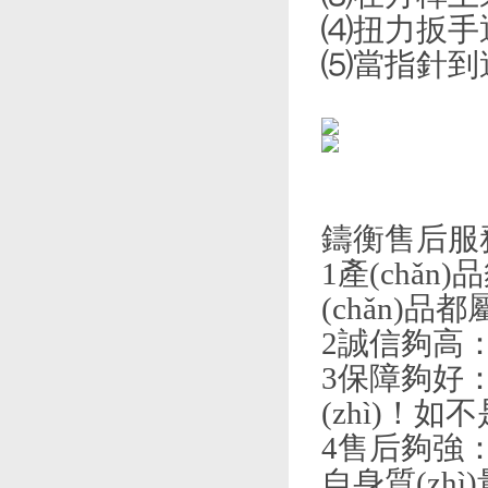
⑷扭力扳手
⑸當指針到
鑄衡售后服
1產(chǎ
(chǎn)
2誠信夠高
3保障夠好：
(zhì)！如
4售后夠強：
自身質(zh