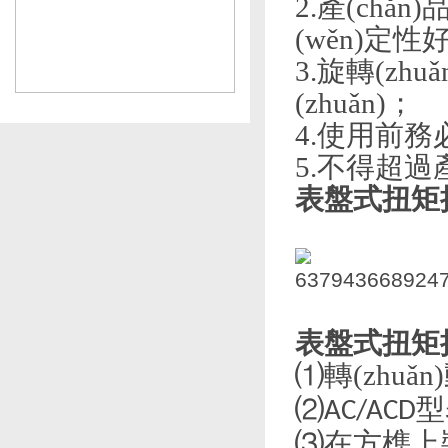
2.產(chǎ
(wěn)定性
3.旋轉(z
(zhuǎn)；
4.使用前務
5.不得超過
表盤式扭矩扳
表盤式扭矩扳
⑴轉(zhu
⑵
型
AC/ACD
⑶在方榫上