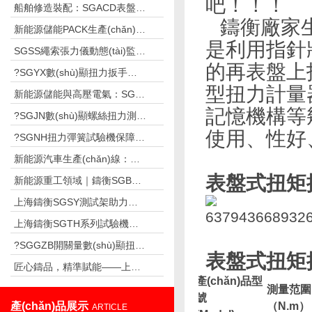
吧！！！
船舶修造裝配：SGACD表盤扭力扳手適配高濕鹽霧環(huán)境，保障船舶航行安全
鑄衡廠家生產
新能源儲能PACK生產(chǎn)：SGSX 數(shù)顯扭力扳手標準化控扭，保障儲能電池運行安全
是利用指針
SGSS繩索張力儀動態(tài)監(jiān)測索力，保障乘客出行安全
的再表盤上
?SGYX數(shù)顯扭力扳手嚴控大扭矩緊固，守護風電設備長期安全運行
型扭力計量
新能源儲能與高壓電氣：SGFF法蘭數(shù)顯推拉力計守護儲能系統(tǒng)安全運行
記憶機構等
?SGJN數(shù)顯螺絲扭力測試儀筑牢擰緊質(zhì)量防線，助力車企裝配
使用、性好
?SGNH扭力彈簧試驗機保障高壓開關扭簧穩(wěn)定可靠
新能源汽車生產(chǎn)線：扭矩+角度雙控，筑牢裝配安全底線
表盤式扭矩扳
新能源重工領域｜鑄衡SGBF系列測力計，賦能風電設備高強度部件檢測
上海鑄衡SGSY測試架助力電子企業(yè)攻克連接器插拔力測試難題
上海鑄衡SGTH系列試驗機成彈簧制造企業(yè)標配——數(shù)智化檢測行業(yè)質(zhì)量革新
?SGGZB開關量數(shù)顯扭力扳手助力蘇州汽車零部件廠自動化產(chǎn)線品質(zhì)升級
表盤式扭矩扳
匠心鑄品，精準賦能——上海鑄衡SGCY手動側(cè)搖測試臺獲市場廣泛認可
產(chǎn)品型
測量范圍
號
產(chǎn)品展示
（N.m
）
ARTICLE