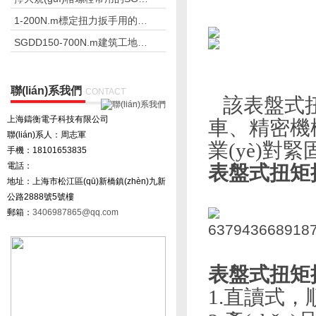
1-200N.m標定扭力扳手用的扭矩扳手檢定儀
SGDD150-700N.m建筑工地電動定扭力扳手
聯(lián)系我們
CONTACT
該表盤式扭
上海鑄衡電子科技有限公司
車、精密機械
聯(lián)系人：周志軍
業(yè)
手機：18101653835
電話：
表盤式扭矩扳手
地址：上海市松江區(qū)新橋鎮(zhèn)九新
公路2888號5號樓
郵箱：
3406987865@qq.com
表盤式扭矩
1.直讀式