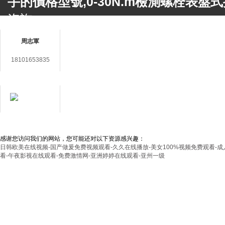
手的價格型號,0-30N.m檢測螺栓表盤式
咨詢。
聯(lián)系人
上海鑄衡電子科技有限公司 版權所有 地
周志軍
(zhèn)九新公路2888號5號樓
網(wǎng
18101653835
備件銷售電話 Tel： 傳真 Fax：86-021-
在線客服
E-mail：
3406987865@qq.com
滬ICP備14030360號-48
返回首頁
管理
用心服務成就你我
感谢您访问我们的网站，您可能还对以下资源感兴趣：
日韩欧美在线视频-国产做爰免费视频观看-久久在线播放-美女100%视频免费观看-成
看-午夜影视在线观看-免费激情网-亚洲婷婷在线观看-亚州一级