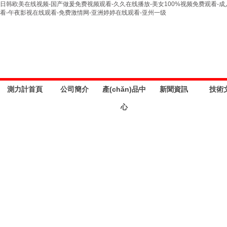
日韩欧美在线视频-国产做爰免费视频观看-久久在线播放-美女100%视频免费观看-成
看-午夜影视在线观看-免费激情网-亚洲婷婷在线观看-亚州一级
測力計首頁
公司簡介
產(chǎn)品中
新聞資訊
技術
心