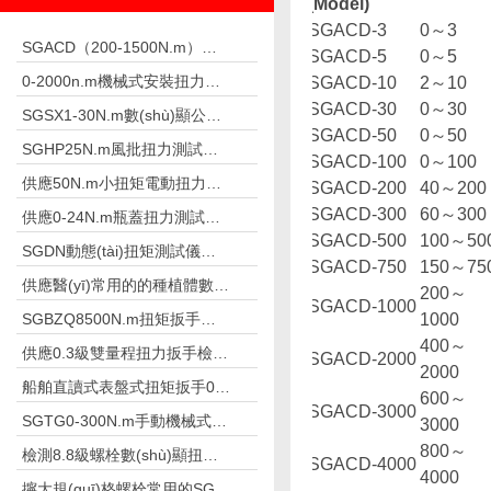
(Model)
SGACD-3
0
～
3
SGACD（200-1500N.m）常用于鋼結構檢測的表盤扭力扳手 非標工具
SGACD-5
0
～
5
0-2000n.m機械式安裝扭力扳手,安裝高強螺栓扳手
SGACD-10
2
～
10
SGACD-30
0
～
30
SGSX1-30N.m數(shù)顯公斤扳手 數(shù)字公斤力檢測扳手
SGACD-50
0
～
50
SGHP25N.m風批扭力測試儀測風批及槍的扭力
SGACD-100
0
～
100
供應50N.m小扭矩電動扭力扳手栓焊螺栓
SGACD-200
40
～
200
SGACD-300
60
～
300
供應0-24N.m瓶蓋扭力測試儀礦泉水廠
SGACD-500
100
～
50
SGDN動態(tài)扭矩測試儀測量摩擦扭矩儀器
SGACD-750
150
～
75
供應醫(yī)常用的的種植體數(shù)顯扭力測試儀
200
～
SGACD-1000
SGBZQ8500N.m扭矩扳手倍增器 放大扳手扭矩
1000
400
～
供應0.3級雙量程扭力扳手檢定儀500N.m
SGACD-2000
2000
船舶直讀式表盤式扭矩扳手0-50N.m
600
～
SGACD-3000
SGTG0-300N.m手動機械式預置扭矩扳手修車
3000
800
～
檢測8.8級螺栓數(shù)顯扭力扳手2.8-1800N.m
SGACD-4000
4000
擰大規(guī)格螺栓常用的SGBZQ扭矩扳手倍增器