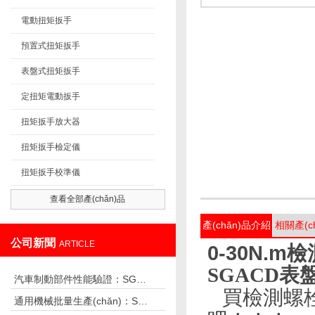
電動扭矩扳手
預置式扭矩扳手
表盤式扭矩扳手
定扭矩電動扳手
扭矩扳手放大器
扭矩扳手檢定儀
扭矩扳手校準儀
查看全部產(chǎn)品
產(chǎn)品介紹
相關產(c
公司新聞
ARTICLE
0-30N.
SGACD
汽車制動部件性能驗證：SGDN 動態(tài)扭力測試儀精準檢測，守護行車安全
買檢測螺栓
通用機械批量生產(chǎn)：SGTG 預置扭力扳手高效控扭，保障設備一致性