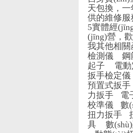
天包換，一
供的維修服
5實體經(j
(jīng)
我其他相關產
檢測儀
鋼
起子
電動
扳手檢定儀
預置式扳手
力扳手
電
校準儀
數
扭力扳手
具
數(sh