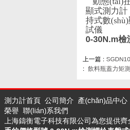
動態(tài
顯式測力計
持式數(sh
試儀
0-30N.
上一篇 :
SGDN1
:
飲料瓶蓋力矩測
測力計首頁
公司簡介
產(chǎn)品中心
榮譽
聯(lián)系我們
上海鑄衡電子科技有限公司為您提供齊