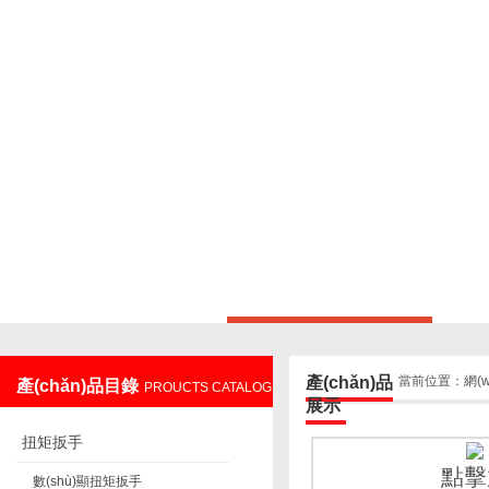
上海鑄衡電子科技有限公司
產(chǎn)品
當前位置：
網(
產(chǎn)品目錄
PROUCTS CATALOG
展示
扭矩扳手
點擊
數(shù)顯扭矩扳手