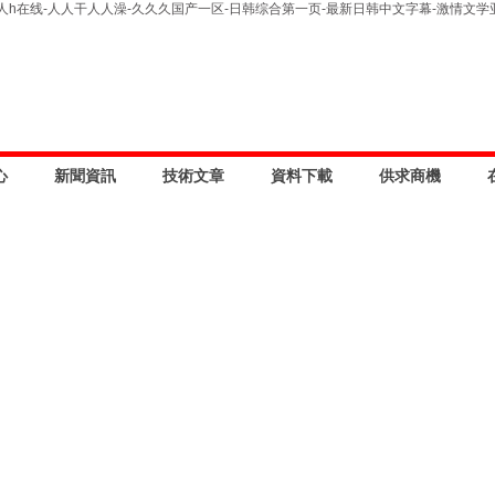
人h在线-人人干人人澡-久久久国产一区-日韩综合第一页-最新日韩中文字幕-激情文学
心
新聞資訊
技術文章
資料下載
供求商機