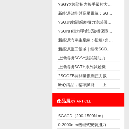
?SGYX數顯扭力扳手嚴控大扭矩緊固
新能源儲能與高壓電氣：SGFF法蘭數
?SGJN數顯螺絲扭力測試儀筑牢擰緊
?SGNH扭力彈簧試驗機保障高壓開關
新能源汽車生產線：扭矩+角度雙控，
新能源重工領域｜鑄衡SGBF系列測力
上海鑄衡SGSY測試架助力電子企業攻
上海鑄衡SGTH系列試驗機成彈簧制造
?SGGZB開關量數顯扭力扳手助力蘇
匠心鑄品，精準賦能——上海鑄衡SGC
產品展示
ARTICLE
SGACD（200-1500N.m）常用于
0-2000n.m機械式安裝扭力扳手,安裝