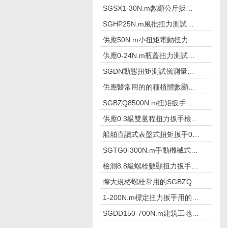
SGSX1-30N.m數顯公斤扳手 數字公
SGHP25N.m風批扭力測試儀測風批及
供應50N.m小扭矩電動扭力扳手栓焊螺
供應0-24N.m瓶蓋扭力測試儀礦泉水廠
SGDN動態扭矩測試儀測量摩擦扭矩儀
供應醫常用的的種植體數顯扭力測試儀
SGBZQ8500N.m扭矩扳手倍增器 放
供應0.3級雙量程扭力扳手檢定儀500N.
船舶直讀式表盤式扭矩扳手0-50N.m
SGTG0-300N.m手動機械式預置扭矩
檢測8.8級螺栓數顯扭力扳手2.8-1800N
擰大規格螺栓常用的SGBZQ扭矩扳手
1-200N.m標定扭力扳手用的扭矩扳手
SGDD150-700N.m建筑工地電動定扭