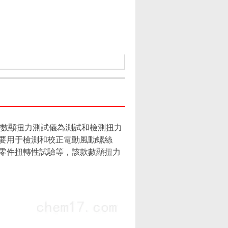
款數顯扭力測試儀為測試和檢測扭力
要用于檢測和校正電動風動螺絲
零件扭轉性試驗等，該款數顯扭力