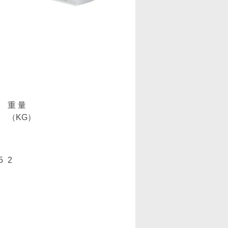
重 量
（KG
）
5
2