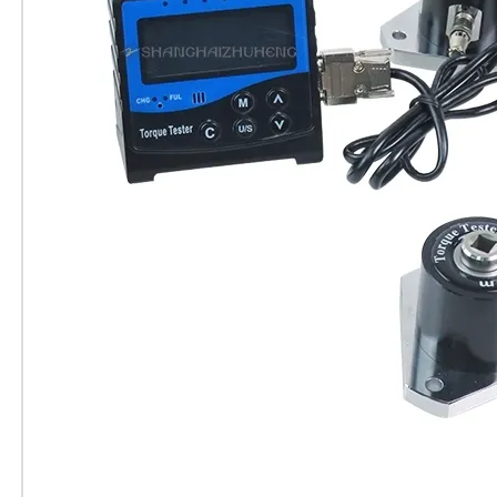
，守護風電設備長期安全運行
顯推拉力計守護儲能系統安全運行
質量防線，助力車企裝配
扭簧穩定可靠
筑牢裝配安全底線
計，賦能風電設備高強度部件檢測
克連接器插拔力測試難題
企業標配——數智化檢測行業質量革新
州汽車零部件廠自動化產線品質升級
Y手動側搖測試臺獲市場廣泛認可
鋼結構檢測的表盤扭力扳手 非標工具
高強螺栓扳手