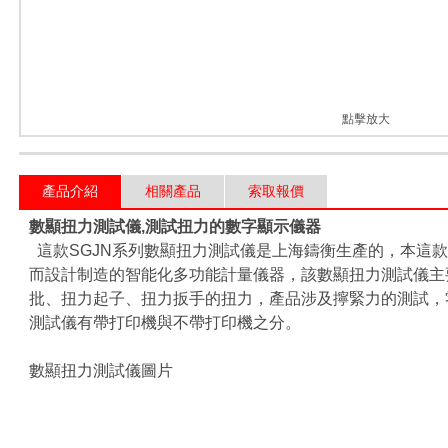
斤力檢測扳手
槍的扭力
栓
點擊放大
器
產品介紹
相關產品
索取報價
大扳手扭矩
數顯扭力測試儀,測試扭力的數字顯示儀器
m
這款SGJN系列數顯扭力測試儀是上海鑄衡生產的，本這
而設計制造的智能化多功能計量儀器，該數顯扭力測試儀主
扳手修車
批、扭力起子、扭力扳手的扭力，產品涉及擰緊力的測試，
測試儀有帶打印機與不帶打印機之分。
.m
倍增器
數顯扭力測試儀圖片
檢定儀
力扳手