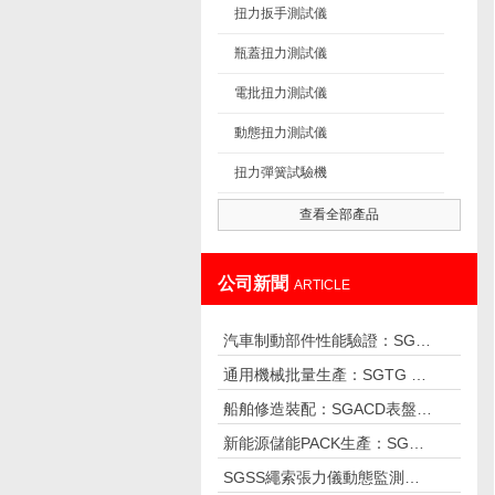
扭力扳手測試儀
瓶蓋扭力測試儀
電批扭力測試儀
動態扭力測試儀
扭力彈簧試驗機
查看全部產品
公司新聞
ARTICLE
汽車制動部件性能驗證：SGDN 動態
通用機械批量生產：SGTG 預置扭力
船舶修造裝配：SGACD表盤扭力扳手
新能源儲能PACK生產：SGSX 數顯
SGSS繩索張力儀動態監測索力，保障