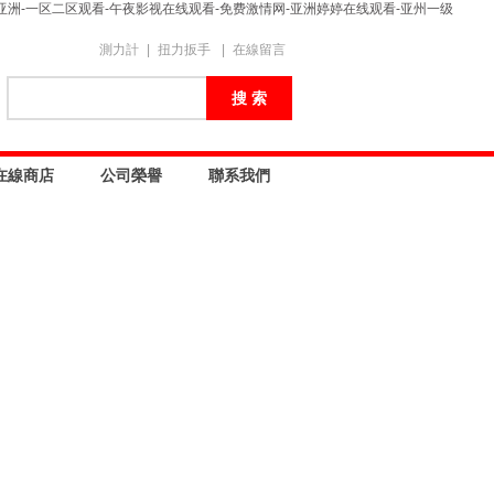
亚洲-一区二区观看-午夜影视在线观看-免费激情网-亚洲婷婷在线观看-亚州一级
測力計
|
扭力扳手
|
在線留言
在線商店
公司榮譽
聯系我們